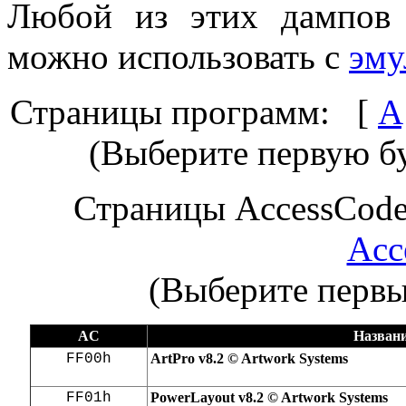
Любой из этих дампов
можно использовать с
эму
Страницы программ: [
A
(Выберите первую б
Страницы AccessCode
Acc
(Выберите первы
AC
Назван
FF00h
ArtPro v8.2 © Artwork Systems
FF01h
PowerLayout v8.2 © Artwork Systems