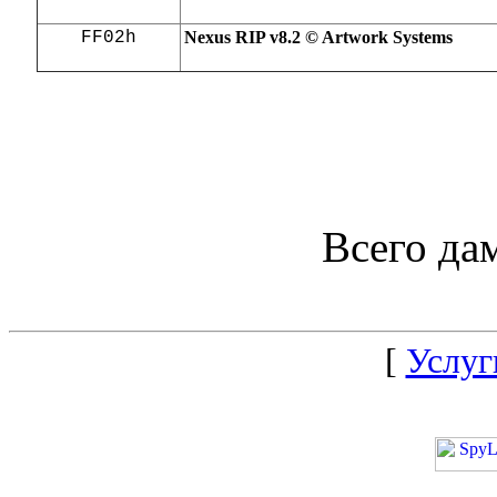
FF02h
Nexus RIP v8.2 © Artwork Systems
FULL FREE SERIAL 
CRACK CRACKE
DOWNLO
Всего да
[
Услуг